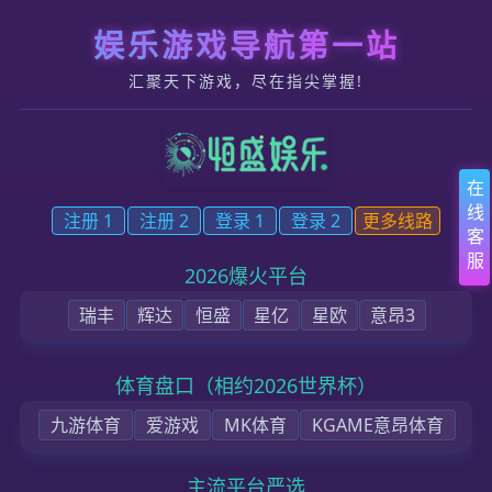
跳转到内容
恒盛平台 - 恒盛注册(官方网站) - 创建ID账号
首页
我们的服务
集团新闻
解决方案
联系方式