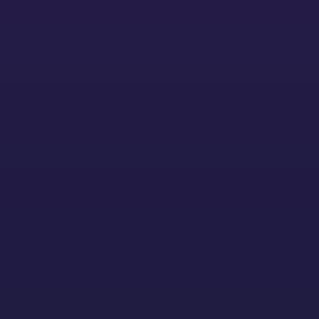
视觉文化研究
研究视觉元素在文化传播中的作用